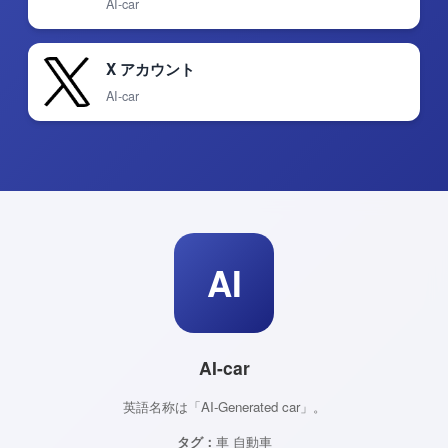
AI-car
X アカウント
AI-car
AI
AI-car
英語名称は「AI-Generated car」。
タグ：
車 自動車