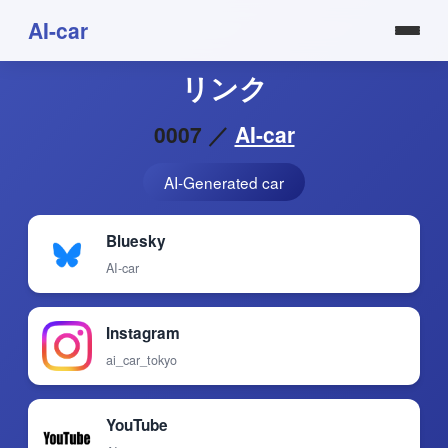
AI-car
リンク
0007 ／
AI-car
AI-Generated car
Bluesky
AI-car
Instagram
ai_car_tokyo
YouTube